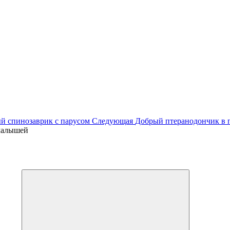
й спинозаврик с парусом
Следующая
Добрый птеранодончик в 
малышей