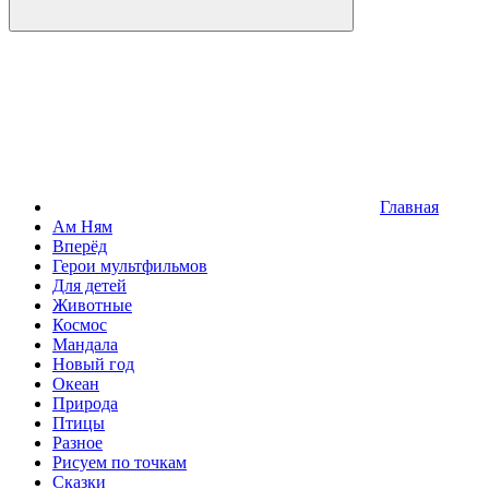
Главная
Ам Ням
Вперёд
Герои мультфильмов
Для детей
Животные
Космос
Мандала
Новый год
Океан
Природа
Птицы
Разное
Рисуем по точкам
Сказки