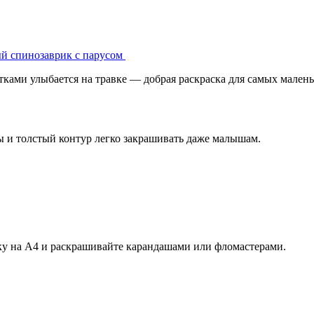
й спинозаврик с парусом
ками улыбается на травке — добрая раскраска для самых малень
ы и толстый контур легко закрашивать даже малышам.
ку на А4 и раскрашивайте карандашами или фломастерами.