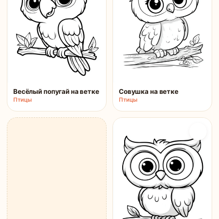
Весёлый попугай на ветке
Совушка на ветке
Птицы
Птицы