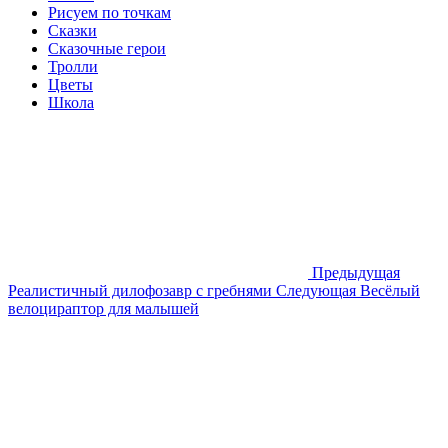
Рисуем по точкам
Сказки
Сказочные герои
Тролли
Цветы
Школа
Предыдущая
Реалистичный дилофозавр с гребнями
Следующая
Весёлый
велоцираптор для малышей