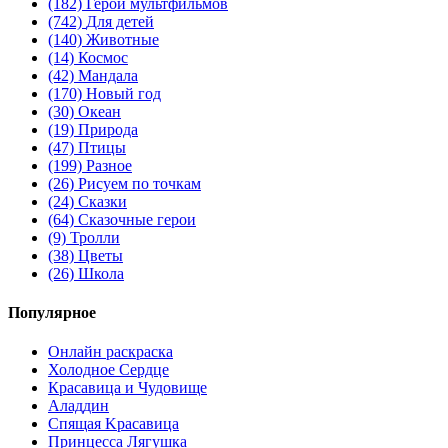
(182)
Герои мультфильмов
(742)
Для детей
(140)
Животные
(14)
Космос
(42)
Мандала
(170)
Новый год
(30)
Океан
(19)
Природа
(47)
Птицы
(199)
Разное
(26)
Рисуем по точкам
(24)
Сказки
(64)
Сказочные герои
(9)
Тролли
(38)
Цветы
(26)
Школа
Популярное
Онлайн раскраска
Холодное Сердце
Красавица и Чудовище
Аладдин
Спящая Kрасавица
Принцесса Лягушка