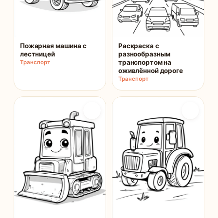
Пожарная машина с
Раскраска с
лестницей
разнообразным
транспортом на
Транспорт
оживлённой дороге
Транспорт