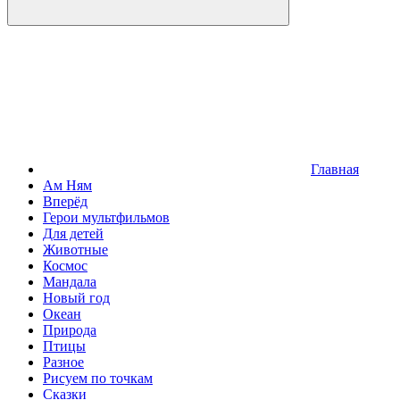
Главная
Ам Ням
Вперёд
Герои мультфильмов
Для детей
Животные
Космос
Мандала
Новый год
Океан
Природа
Птицы
Разное
Рисуем по точкам
Сказки