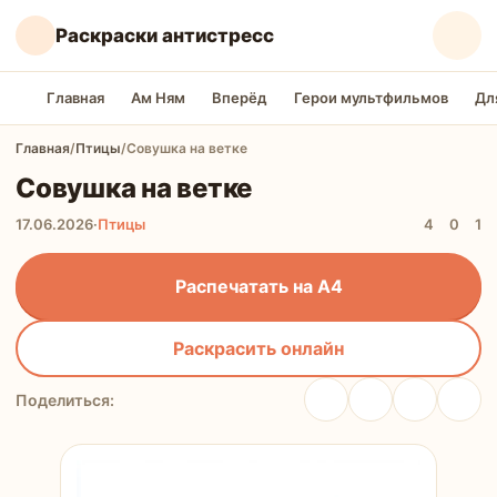
Раскраски антистресс
Главная
Ам Ням
Вперёд
Герои мультфильмов
Дл
Главная
/
Птицы
/
Совушка на ветке
Совушка на ветке
17.06.2026
·
Птицы
4
0
1
Распечатать на А4
Раскрасить онлайн
Поделиться: