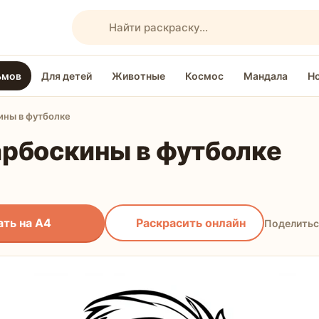
Поиск раскрасок
ьмов
Для детей
Животные
Космос
Мандала
Н
ины в футболке
рбоскины в футболке
ать на А4
Раскрасить онлайн
Поделитьс