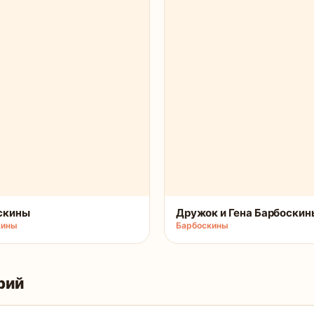
скины
Дружок и Гена Барбоскин
кины
Барбоскины
рий