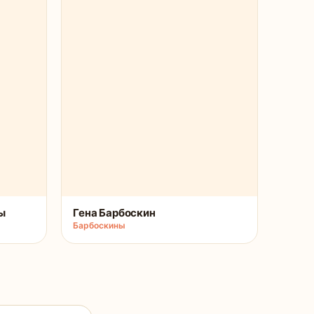
ы
Гена Барбоскин
Барбоскины