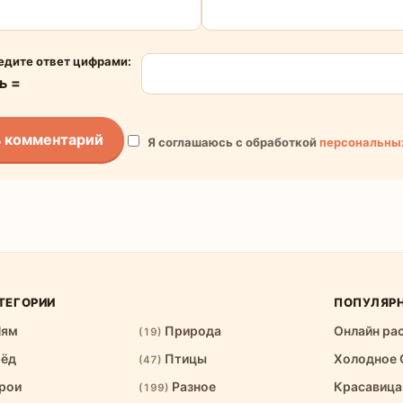
едите ответ цифрами:
ь =
Я соглашаюсь с обработкой
персональны
ТЕГОРИИ
ПОПУЛЯР
Ням
Природа
Онлайн ра
(19)
рёд
Птицы
Холодное 
(47)
рои
Разное
Красавица
(199)