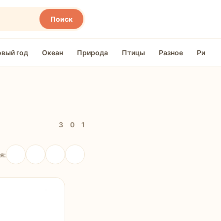
Поиск
овый год
Океан
Природа
Птицы
Разное
Рисуем
3
0
1
я: