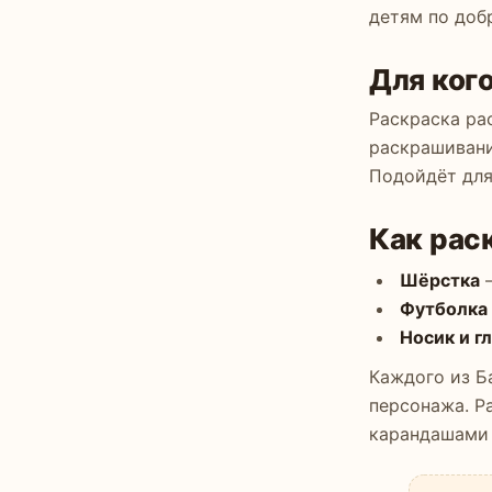
детям по доб
Для ког
Раскраска ра
раскрашивани
Подойдёт для
Как рас
Шёрстка
—
Футболка
Носик и г
Каждого из Б
персонажа. Р
карандашами 