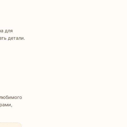
на для
ать детали.
 любимого
рами,