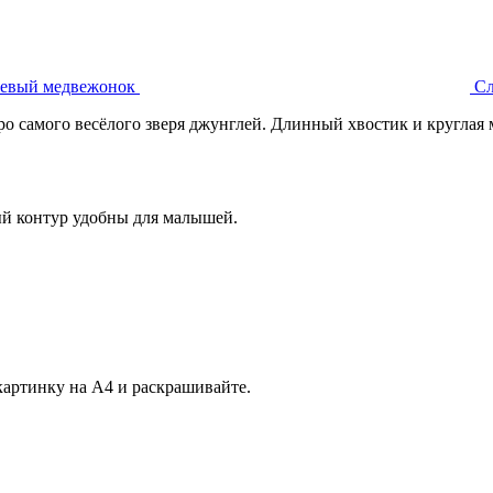
вый медвежонок
С
ро самого весёлого зверя джунглей. Длинный хвостик и круглая 
тый контур удобны для малышей.
картинку на А4 и раскрашивайте.