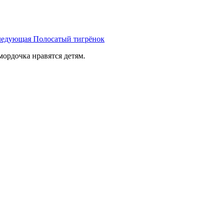
ледующая
Полосатый тигрёнок
мордочка нравятся детям.