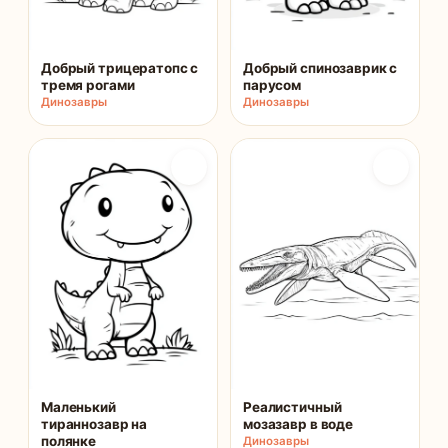
Добрый трицератопс с
Добрый спинозаврик с
тремя рогами
парусом
Динозавры
Динозавры
Маленький
Реалистичный
тираннозавр на
мозазавр в воде
полянке
Динозавры