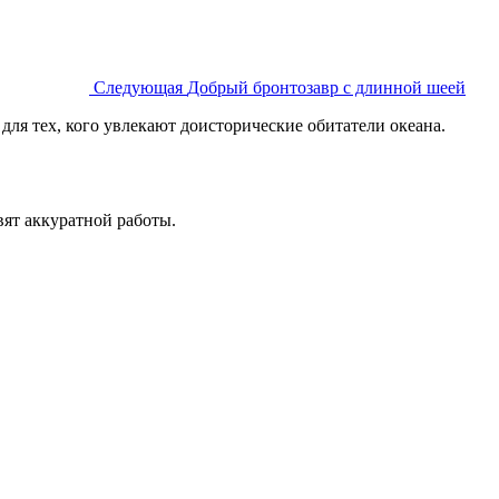
Следующая
Добрый бронтозавр с длинной шеей
ля тех, кого увлекают доисторические обитатели океана.
вят аккуратной работы.