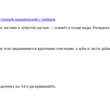
стичный паразауролоф с гребнем
ластами и зубастой пастью — плывёт в толще воды. Раскраска д
мое тело закрашивается крупными участками, а зубы и ласты доба
картинку на А4 и раскрашивайте.