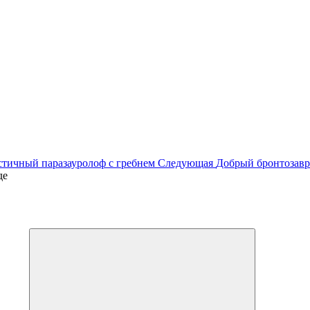
стичный паразауролоф с гребнем
Следующая
Добрый бронтозавр
де