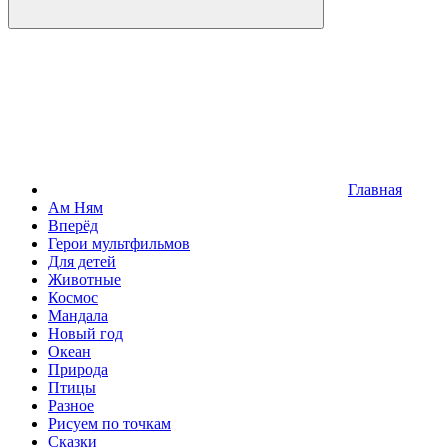
Главная
Ам Ням
Вперёд
Герои мультфильмов
Для детей
Животные
Космос
Мандала
Новый год
Океан
Природа
Птицы
Разное
Рисуем по точкам
Сказки