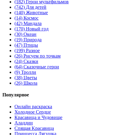
(182)
Герои мультфильмов
(742)
Для детей
(140)
Животные
(14)
Космос
(42)
Мандала
(170)
Новый год
(30)
Океан
(19)
Природа
(47)
Птицы
(199)
Разное
(26)
Рисуем по точкам
(24)
Сказки
(64)
Сказочные герои
(9)
Тролли
(38)
Цветы
(26)
Школа
Популярное
Онлайн раскраска
Холодное Сердце
Красавица и Чудовище
Аладдин
Спящая Kрасавица
Принцесса Лягушка