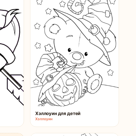
Хэллоуин для детей
Хэллоуин