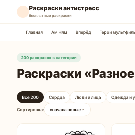
Раскраски антистресс
бесплатные раскраски
Главная
Ам Ням
Вперёд
Герои мультфил
200 раскрасок в категории
Раскраски «Разное
Все 200
Сердца
Люди и лица
Одежда и 
Сортировка:
сначала новые