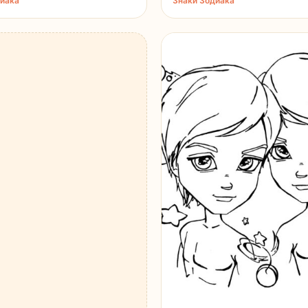
диака
Знаки Зодиака