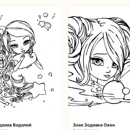
диака Водолей
Знак Зодиака Овен