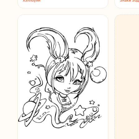
Хэллоуин
Знаки Зо