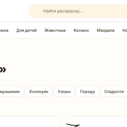
Поиск раскрасок
ьмов
Для детей
Животные
Космос
Мандала
Н
»
украшения
Хэллоуин
Узоры
Города
Сладости