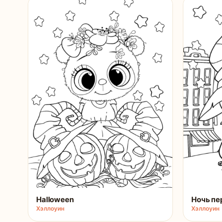
Halloween
Ночь пе
Хэллоуин
Хэллоуин