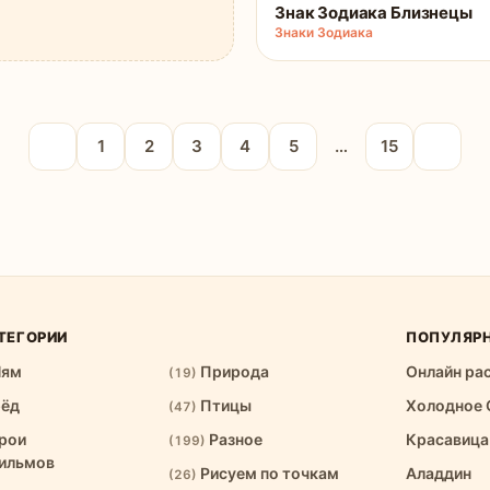
Знак Зодиака Близнецы
Знаки Зодиака
1
2
3
4
5
…
15
ТЕГОРИИ
ПОПУЛЯР
Ням
Природа
Онлайн ра
(19)
рёд
Птицы
Холодное 
(47)
рои
Разное
Красавица
(199)
ильмов
Рисуем по точкам
Аладдин
(26)